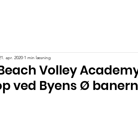
us
News
Events
Coaches
Contact us
Partners
21. apr. 2020
1 min læsning
 Beach Volley Academ
op ved Byens Ø banern