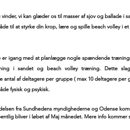
 vinder, vi kan glæder os til masser af sjov og ballade i s
 er igang med at planlægge nogle spændende trænings 
æning i sandet og beach volley træning. Dette slag
le antal af deltagere per gruppe ( max 10 deltagere per g
både fysisk og psykisk. 
ndelsen fra Sundhedens myndighederne og Odense ko
entlig bliver i løbet af Maj månedet. Mere info kommer 