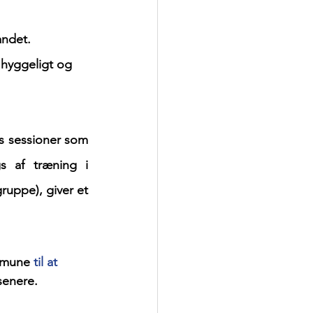
andet.
sessioner som  
s af træning i 
ruppe), giver et 
mmune
 til at 
senere. 