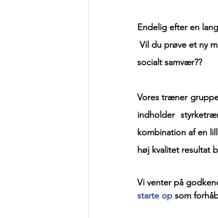
Endelig efter en lang
 Vil du prøve et ny måde til at styrke din krop, lære og spille beach volley i et hyggeligt og 
socialt samvær??  
Vores træner gruppe
indholder styrketr
kombination af en lil
høj kvalitet resultat 
Vi venter på godke
starte op
 som forhåb