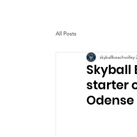
Home
About 
All Posts
skyballbeachvolley
Skyball
starter 
Odense